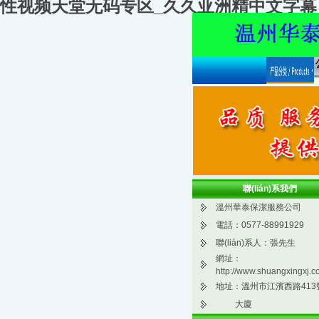
性视频天堂无码专区_久久亚洲精中文字幕
聯(lián)系我們
溫州華泰保潔服務公司
電話：0577-88991929
聯(lián)系人：張先生
網址：
http://www.shuangxingxj.c
地址：溫州市江濱西路413
大廈