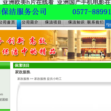
_亚洲欧美h片在线看_亚洲国产手机电影在
保潔項目
家政服務.
家政服務
>> 家政服務 提供小時工
om
號麗都