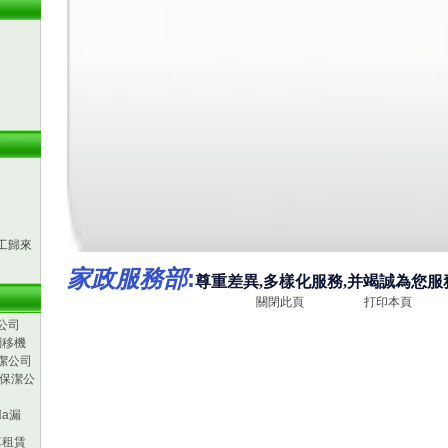
工歸來
:
家政服務部
尊重差異,多樣化服務,并竭誠為您服務
關閉此頁
打印本頁
公司
調移機
潔公司
)保潔公
a漏
車租賃