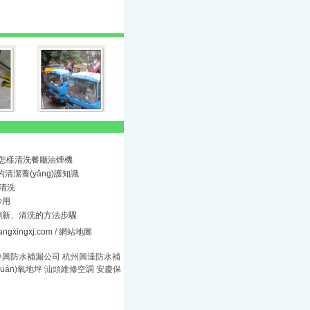
訴您怎樣清洗餐廳油煙機
的清潔養(yǎng)護知識
墻清洗
妙用
、翻新、清洗的方法步驟
ngxingxj.com
/
網站地圖
中興防水補漏公司
杭州興達防水補
uán)氧地坪
汕頭維修空調
安慶保