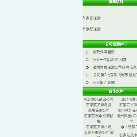
服務項目
家庭保潔
別墅保潔
保潔用品
公司動態(tài)
外墻清洗
開荒保潔趨勢
公司一句話新聞.別墅
外墻粉刷
溫州華泰保潔公司招聘信息
地毯清洗
公司第2批選派成都學習員
公司簡介新聞
開荒保潔
合作伙伴
家政服務
杭州防水補漏公司
汕頭清通
石家莊叉車租賃
石家莊空
保潔用品銷售
溫州保潔公司
溫州慧芳保
石家莊都市空調移
溫州興發(fā
真皮沙發(fā)清洗
機
司
石家莊叉車出租
�？诜浪
工業(yè)清洗
石家莊搬家公司電
石家莊叉