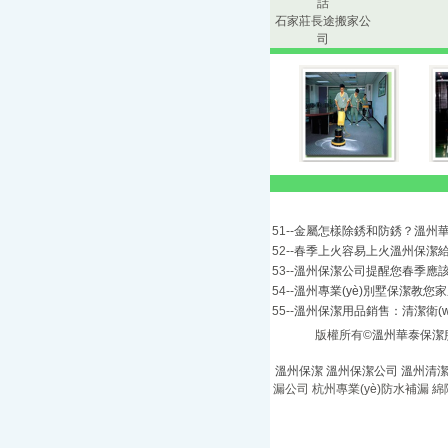
話
外墻清洗
石家莊長途搬家公
司
陶藝墻面清洗
日常保潔
開荒保潔
家庭保潔
溫州公興保潔公司
溫州萬鑫保潔公司
51--
金屬怎樣除銹和防銹？
52--
春季上火容易上火溫州保潔
石家莊搬家
53--
溫州保潔公司提醒您春季應
54--
溫州專業(yè)別墅保潔教您家
杭州為民防水工程有限公司
55--
溫州保潔用品銷售：清潔衛(w
石家莊捷達長途搬家公司
版權所有©
溫州華泰保潔
溫州新喜保潔公司
溫州保潔
溫州保潔公司
溫州清
漏公司
杭州專業(yè)防水補漏
綿
溫州樂家保潔公司
溫州良友保潔公司