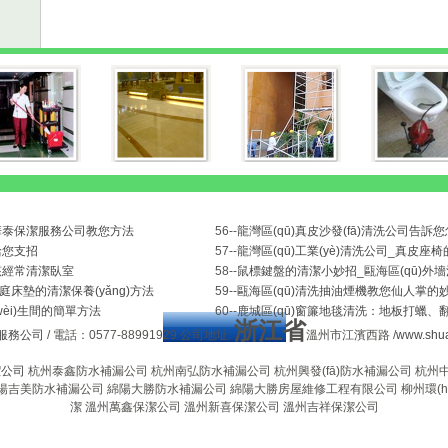
溫州華泰保潔服務公司教您方法
56--
龍灣區(qū)真皮沙發(fā)清洗公司告
給您支招
57--
龍灣區(qū)工業(yè)清洗公司_真皮座椅
該經常清潔臥室
58--
鼠標鍵盤的清潔小妙招_甌海區(qū)外
庭床墊的清潔保養(yǎng)方法
59--
甌海區(qū)清洗抽油煙機教您仙人掌的
èi)生間的簡單方法
60--
鹿城區(qū)窗簾地毯清洗：地板打蠟
浙江省
服務公司
/ 電話：0577-88991929 公司地址:
溫州市江濱西路 /
www.shua
潔公司
杭州泰鑫防水補漏公司
杭州南弘防水補漏公司
杭州興發(fā)防水補漏公司
杭州
陽吉美防水補漏公司
綿陽大勝防水補漏公司
綿陽大勝房屋維修工程有限公司
柳州環(h
潔
溫州萬鑫保潔公司
溫州新喜保潔公司
溫州吉祥保潔公司