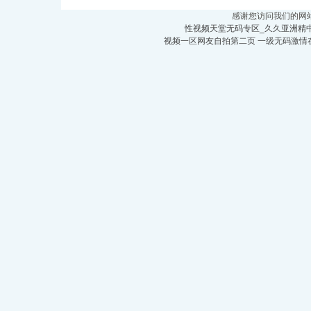
溫州良友保潔公司
感谢您访问我们的网
石家莊順發(fā)搬家公司
性视频天堂无码专区_久久亚洲精
视频一区网友自拍第二页
一级无码激情
家庭保潔
別墅保潔
保潔用品
外墻清洗
外墻粉刷
地毯清洗
開荒保潔
家政服務