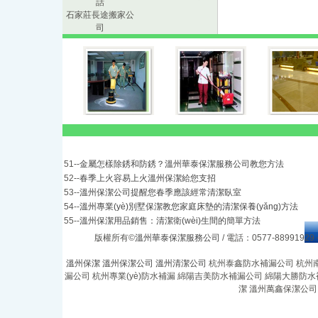
話
外墻清洗
石家莊長途搬家公
司
陶藝墻面清洗
日常保潔
開荒保潔
家庭保潔
溫州公興保潔公司
51--
金屬怎樣除銹和防銹？溫州華泰保潔服務公司教您方法
溫州萬鑫保潔公司
52--
春季上火容易上火溫州保潔給您支招
石家莊搬家
53--
溫州保潔公司提醒您春季應該經常清潔臥室
54--
溫州專業(yè)別墅保潔教您家庭床墊的清潔保養(yǎng)方法
杭州為民防水工程有限公司
55--
溫州保潔用品銷售：清潔衛(wèi)生間的簡單方法
版權所有©
溫州華泰保潔服務公司
/ 電話：0577-8899192
石家莊捷達長途搬家公司
溫州保潔
溫州保潔公司
溫州清潔公司
杭州泰鑫防水補漏公司
杭州
溫州新喜保潔公司
漏公司
杭州專業(yè)防水補漏
綿陽吉美防水補漏公司
綿陽大勝防水
潔
溫州萬鑫保潔公司
溫州樂家保潔公司