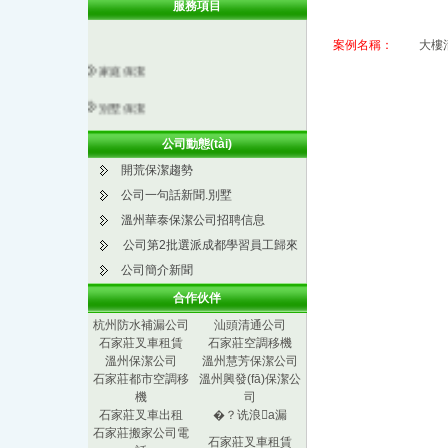
服務項目
案例名稱：
大樓
家庭保潔
別墅保潔
保潔用品
公司動態(tài)
開荒保潔趨勢
外墻清洗
公司一句話新聞.別墅
外墻粉刷
溫州華泰保潔公司招聘信息
公司第2批選派成都學習員工歸來
地毯清洗
公司簡介新聞
開荒保潔
合作伙伴
家政服務
杭州防水補漏公司
汕頭清通公司
石家莊叉車租賃
石家莊空調移機
保潔用品銷售
溫州保潔公司
溫州慧芳保潔公司
石家莊都市空調移
溫州興發(fā)保潔公
真皮沙發(fā)清洗
機
司
石家莊叉車出租
�？诜浪a漏
工業(yè)清洗
石家莊搬家公司電
石家莊叉車租賃